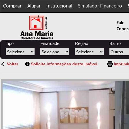
Comprar
Alugar
Institucional
Simulador Financeiro
Fale
Conos
Tipo
Finalidade
Região
Bairro
Voltar
Solicite informações deste imóvel
Imprimi