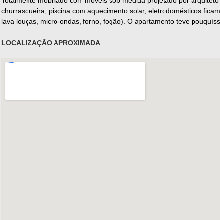
Totalmente mobiliado com móveis sob medida projetado por arquiteto 
churrasqueira, piscina com aquecimento solar, eletrodomésticos ficam
lava louças, micro-ondas, forno, fogão). O apartamento teve pouquís
LOCALIZAÇÃO APROXIMADA