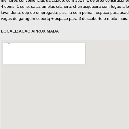
melhores conveniencias da cidade, com 382 m2 de área construida e
4 doms, 1 suite, salas amplas c/lareira, churrasqqueira com fogão a l
lavanderia, dep de empregada, piscina com pomar, espaço para acade
vagas de garagem cobertq + espaço para 3 descoberto e muito ma
LOCALIZAÇÃO APROXIMADA