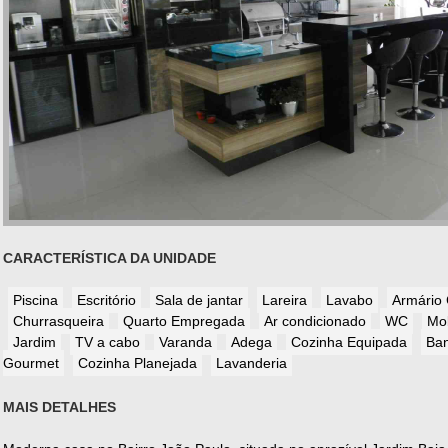
CARACTERÍSTICA DA UNIDADE
Piscina
Escritório
Sala de jantar
Lareira
Lavabo
Armário
Churrasqueira
Quarto Empregada
Ar condicionado
WC
Mo
Jardim
TV a cabo
Varanda
Adega
Cozinha Equipada
Ba
Gourmet
Cozinha Planejada
Lavanderia
MAIS DETALHES