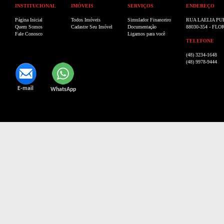
INSTITUCIONAL
IMÓVEIS
SERVIÇOS
ENDEREÇO
Página Inicial
Todos Imóveis
Simulador Financeiro
RUA LAELIA PU
Quem Somos
Cadastre Seu Imóvel
Documentação
88030-354 - FL
Fale Conosco
Ligamos para você
TELEFONE
(48) 3234-1648
(48) 9978-9444
E-mail
WhatsApp