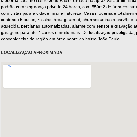
Moderna casa no Bairro João Paulo, situada no aprazível Jardim Baia 
padrão com segurança privada 24 horas, com 550m2 de área constru
com vistas para a cidade, mar e natureza. Casa moderna e totalment
contendo 5 suites, 4 salas, área gourmet, churrasqueiras a carvão e a 
aquecida, percianas automatizadas, alarme com sensor e gravação au
garagens para até 7 carros e muito mais. De localização priveligiada
conveniencias da região em área nobre do bairro João Paulo.
LOCALIZAÇÃO APROXIMADA