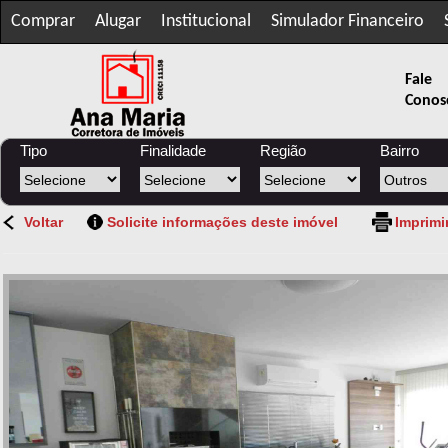
Comprar
Alugar
Institucional
Simulador Financeiro
Fale
Conos
Tipo
Finalidade
Região
Bairro
Voltar
Solicite informações deste imóvel
Imprimi